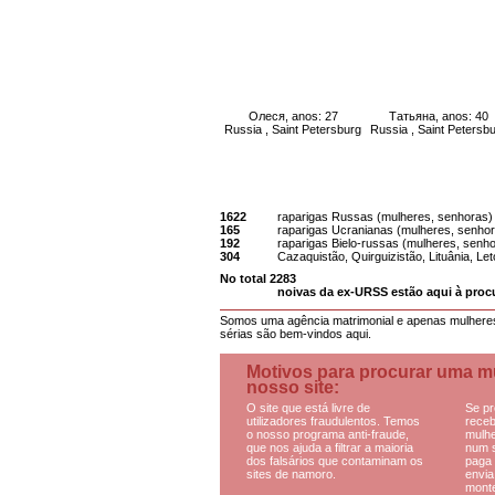
Олеся, anos: 27
Татьяна, anos: 40
Russia , Saint Petersburg
Russia , Saint Petersb
Neste site de namoro você p
agora:
1622
raparigas Russas (mulheres, senhoras)
165
raparigas Ucranianas (mulheres, senho
192
raparigas Bielo-russas (mulheres, senh
304
Cazaquistão, Quirguizistão, Lituânia, Let
No total 2283
noivas da ex-URSS estão aqui à proc
Somos uma agência matrimonial e apenas mulhere
sérias são bem-vindos aqui.
Motivos para procurar uma m
nosso site:
O site que está livre de
Se pr
utilizadores fraudulentos. Temos
receb
o nosso programa anti-fraude,
mulhe
que nos ajuda a filtrar a maioria
num s
dos falsários que contaminam os
paga 
sites de namoro.
envia
monte