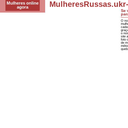
MulheresRussas.ukr
Mulheres online
agora
Se 
par
O no
mulh
cada
graç
o nos
site 
foto 
de mu
méto
queb