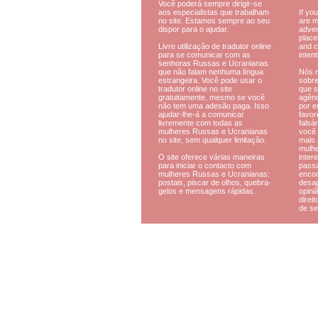
Você poderá sempre dirigir-se
aos especialistas que trabalham
If you
no site. Estamos sempre ao seu
are m
dispor para o ajudar.
adven
place
Livre utilização de tradutor online
and c
para se comunicar com as
intent
senhoras Russas e Ucranianas
que não falam nenhuma língua
Nós 
estrangeira. Você pode usar o
sobre
tradutor online no site
que s
gratuitamente, mesmo se você
agênc
não tem uma adesão paga. Isso
por 
ajudar-lhe-á a comunicar
favor
livremente com todas as
falsár
mulheres Russas e Ucranianas
você 
no site, sem qualquer limitação.
mais 
mulhe
O site oferece várias maneiras
inter
para iniciar o contacto com
pass
mulheres Russas e Ucranianas:
encon
postais, piscar de olhos, quebra-
desa
gelos e mensagens rápidas.
opini
direi
de se